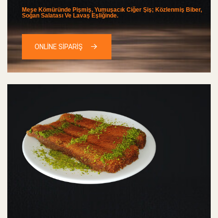
Meşe Kömüründe Pişmiş, Yumuşacık Ciğer Şiş; Közlenmiş Biber,
Soğan Salatası Ve Lavaş Eşliğinde.
ONLİNE SİPARİŞ