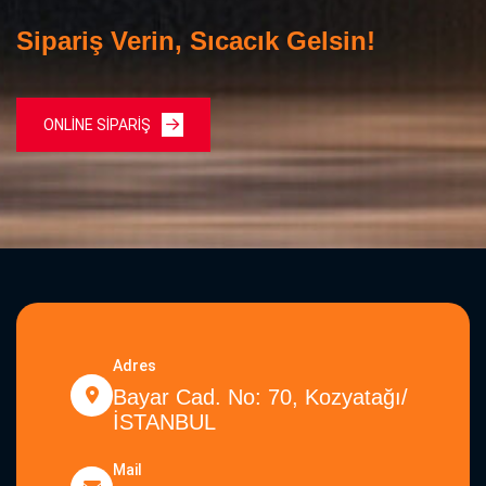
Sipariş Verin, Sıcacık Gelsin!
ONLİNE SİPARİŞ
Adres
Bayar Cad. No: 70, Kozyatağı/
İSTANBUL
Mail